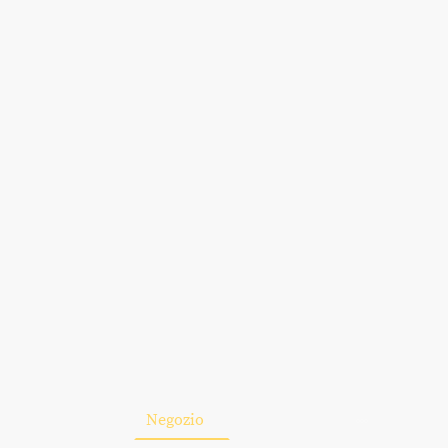
Home
Negozio
Chi siamo