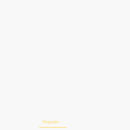
Home
Negozio
Chi siamo