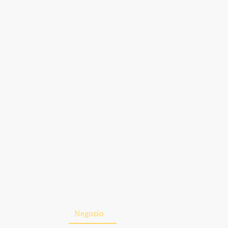
Home
Negozio
Chi siamo